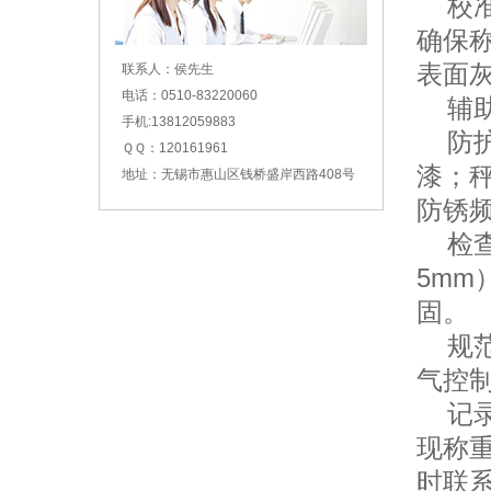
校准
确保
表面
联系人：侯先生
电话：0510-83220060
辅助
手机:13812059883
防护
ＱＱ：120161961
漆；
地址：无锡市惠山区钱桥盛岸西路408号
防锈
检查
5m
固。
规范
气控
记录
现称
时联