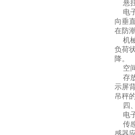
悬挂
电子
向垂
在防
机械
负荷
降。
空间
存放
示屏
吊秤
四、
电子
传感
感器