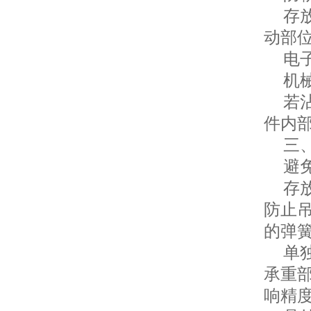
存放
动部
电子
机械
若沾
件内
三、
避免
存放
防止
的弹
单独
承重
响精