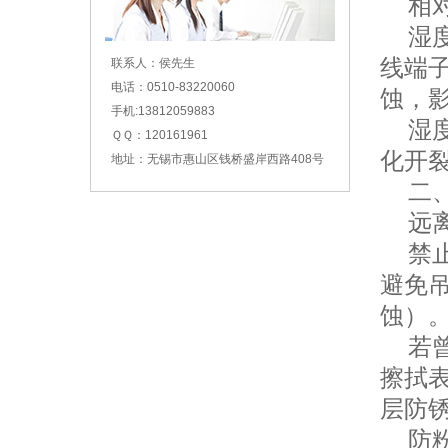
相对湿
湿度
线端
联系人：侯先生
电话：0510-83220060
蚀，
手机:13812059883
湿度
ＱＱ：120161961
化开
地址：无锡市惠山区钱桥盛岸西路408号
二、
远离
禁止
避免
蚀）
若曾
擦拭
层防
防粉