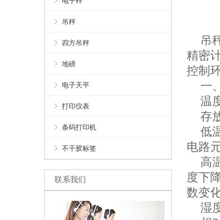
电子秤
吊秤
吊秤
四方吊秤
精密
地磅
控制
一、
电子天平
温度
打印仪表
存放温
条码打印机
低温
电路
不干胶标签
高温
度下
联系我们
数变
湿度