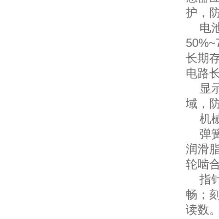
护，
电池
50%
长期
电路
显示
域，
机械
弹簧
润滑
轮啮
指针
畅；
读数