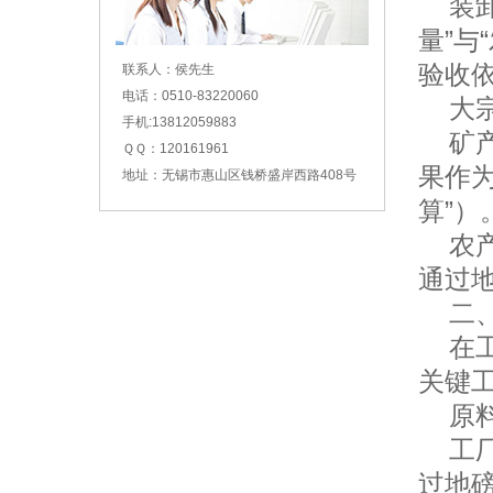
装卸
量”与
验收
联系人：侯先生
电话：0510-83220060
大宗
手机:13812059883
矿产
ＱＱ：120161961
果作
地址：无锡市惠山区钱桥盛岸西路408号
算”）
农产
通过
二、
在工
关键
原料
工厂
过地磅