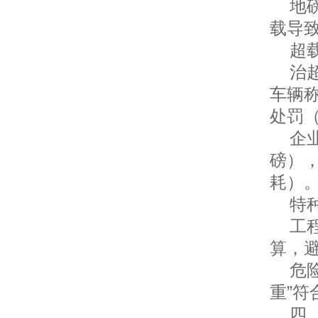
地磅
载导
超载
治超
车辆
处罚
企业
磅）
耗）
特种
工程
算，
危险
重”
四、