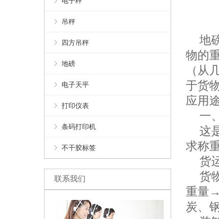
电子秤
吊秤
地磅
四方吊秤
物的
地磅
（从
于货
电子天平
应用
打印仪表
一、
条码打印机
这是
求称重
不干胶标签
货运
货物
联系我们
重量
炭、