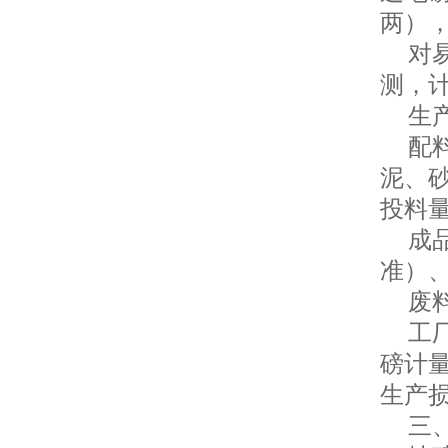
两）
对易
测，计
生产
配料
泥、
投料
成品
准）
废料
工厂
磅计
生产
三、