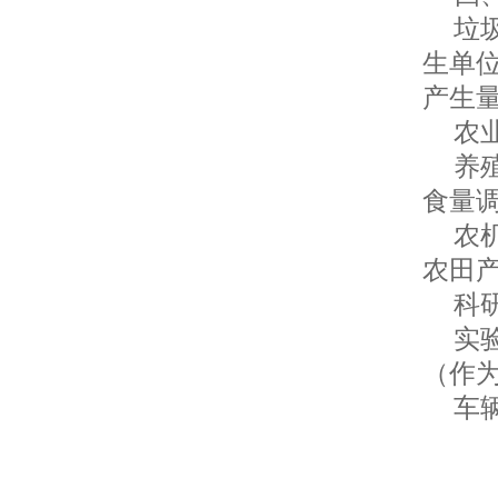
垃圾
生单
产生
农业
养殖
食量
农机
农田
科研
实验
（作
车辆