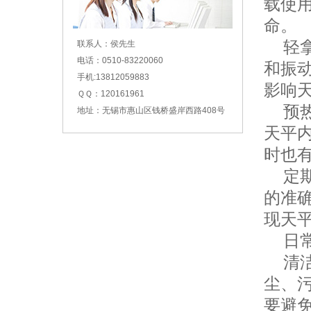
载使
命。
轻拿
联系人：侯先生
电话：0510-83220060
和振
手机:13812059883
影响
ＱＱ：120161961
预热
地址：无锡市惠山区钱桥盛岸西路408号
天平
时也
定期
的准
现天
日常
清洁
尘、
要避