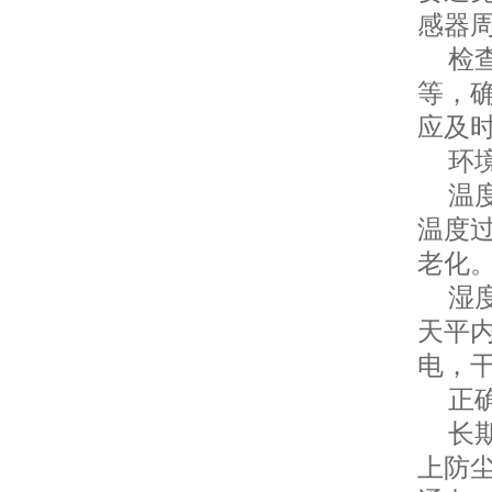
感器
检查
等，
应及
环境
温度
温度
老化
湿度控
天平
电，
正确
长期
上防